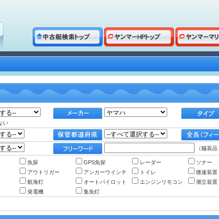
ない
（艤装品
魚探
GPS魚探
レーダー
ソナー
アウトリガー
アンカーウインチ
トイレ
微速装置
航海灯
オートパイロット
エンジンリモコン
潮立装置
発電機
集魚灯