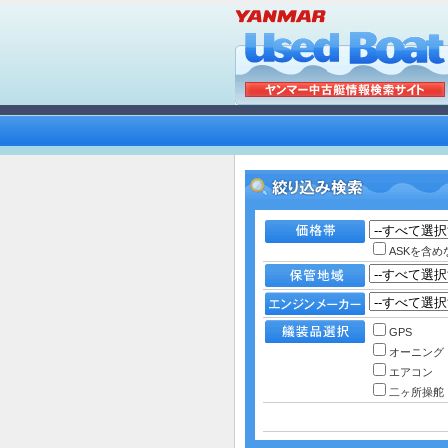
ASKを含め
GPS
オーニング
エアコン
二ヶ所操舵