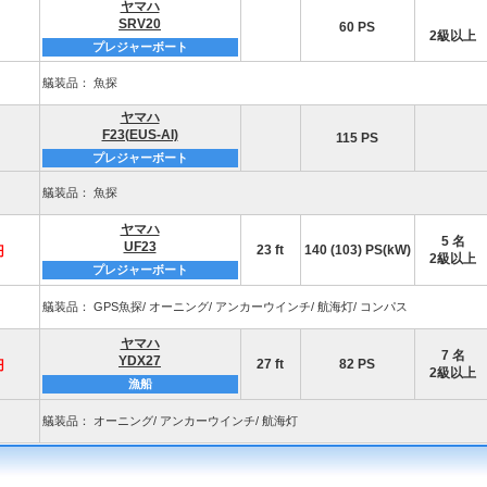
ヤマハ
SRV20
60 PS
2級以上
プレジャーボート
艤装品： 魚探
ヤマハ
F23(EUS-AI)
115 PS
プレジャーボート
艤装品： 魚探
ヤマハ
5 名
UF23
23 ft
140 (103) PS(kW)
円
2級以上
プレジャーボート
艤装品： GPS魚探/ オーニング/ アンカーウインチ/ 航海灯/ コンパス
ヤマハ
7 名
YDX27
27 ft
82 PS
円
2級以上
漁船
艤装品： オーニング/ アンカーウインチ/ 航海灯