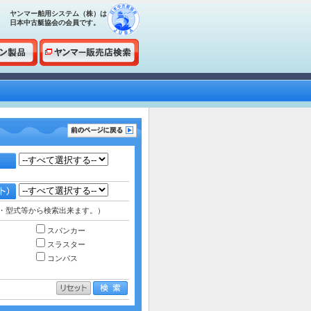
ヤンマー舶用システム（株）は
日本中古艇協会の会員です。
・型式等から検索出来ます。）
スパンカー
スラスター
コンパス