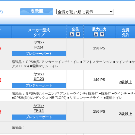
表示順
中）
)
全長
最大出力
メーカー型式
定員
タイプ
免許
ヤマハ
FC24
150 PS
円
プレジャーボート
艤装品： GPS魚探/ アンカーウインチ/ トイレ ■アフトステーション ■ウインチ ■サ
クス:HE8S) ■電動マリントイレ
ヤマハ
UF-23
140 PS
円
2級以上
プレジャーボート
艤装品： GPS魚探/ オーニング/ アンカーウインチ/ 航海灯 ■航海灯 ■ウインチ ■
■GPS魚探(ホンデックス:HE-71GP2) ■リモコンサーチライト ■電動トイレ
ヤマハ
YF-24
150 PS
円
2級以上
プレジャーボート
艤装品：