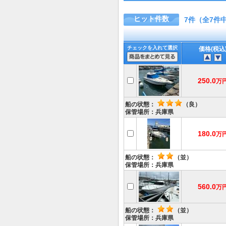
ヒット件数
7件（全7件
チェックを入れて選択
価格(税込
250.0
万
船の状態：
（良）
保管場所：兵庫県
180.0
万
船の状態：
（並）
保管場所：兵庫県
560.0
万
船の状態：
（並）
保管場所：兵庫県