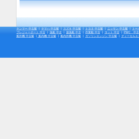
ヤンマー 中古艇
|
ヤマハ 中古艇
|
スズキ 中古艇
|
トヨタ 中古艇
|
ニッサン 中古艇
|
トー
プレジャーボート 中古
|
漁船 中古
|
遊漁船 中古
|
作業船 中古
|
ヨット 中古
|
PWC 中古
船外機 中古艇
|
船内機 中古艇
|
船内外機 中古艇
|
ガソリンエンジン 中古艇
|
ディーセルエ