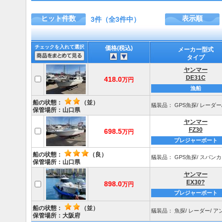
ヒット件数
表示順
3件（全3件中）
チェックを入れて選択
価格(税込)
メーカー型式
タイプ
ヤンマー
DE31C
418.0
万円
漁船
船の状態：
（並）
艤装品： GPS魚探/ レーダー
保管場所：山口県
ヤンマー
FZ30
698.5
万円
プレジャーボート
船の状態：
（良）
艤装品： GPS魚探/ スパンカ
保管場所：山口県
ヤンマー
EX30?
898.0
万円
プレジャーボート
船の状態：
（並）
艤装品： 魚探/ レーダー/ ア
保管場所：大阪府