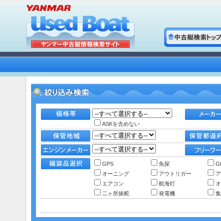
ASKを含めない
GPS
魚探
G
オーニング
アウトリガー
ア
エアコン
航海灯
オ
二ヶ所操舵
発電機
集