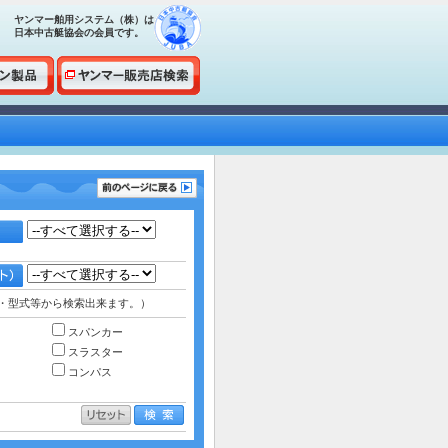
ヤンマー舶用システム（株）は
日本中古艇協会の会員です。
・型式等から検索出来ます。）
スパンカー
スラスター
コンパス