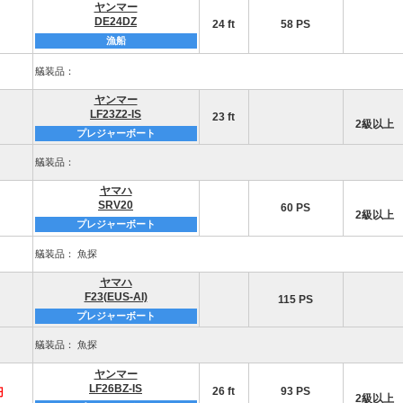
ヤンマー
DE24DZ
24 ft
58 PS
漁船
艤装品：
ヤンマー
LF23Z2-IS
23 ft
2級以上
プレジャーボート
艤装品：
ヤマハ
SRV20
60 PS
2級以上
プレジャーボート
艤装品： 魚探
ヤマハ
F23(EUS-AI)
115 PS
プレジャーボート
艤装品： 魚探
ヤンマー
LF26BZ-IS
26 ft
93 PS
円
2級以上