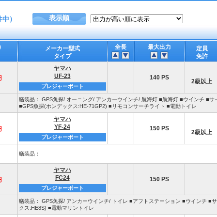
表示順
件中）
)
全長
最大出力
メーカー型式
定員
タイプ
免許
ヤマハ
UF-23
140 PS
円
2級以上
プレジャーボート
艤装品： GPS魚探/ オーニング/ アンカーウインチ/ 航海灯 ■航海灯 ■ウインチ ■
■GPS魚探(ホンデックス:HE-71GP2) ■リモコンサーチライト ■電動トイレ
ヤマハ
YF-24
150 PS
円
2級以上
プレジャーボート
艤装品：
ヤマハ
FC24
150 PS
円
プレジャーボート
艤装品： GPS魚探/ アンカーウインチ/ トイレ ■アフトステーション ■ウインチ ■サ
クス:HE8S) ■電動マリントイレ