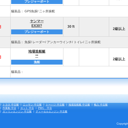
プレジャーボート
艤装品： GPS魚探/ 二ヶ所操舵
ヤンマー
EX30?
30 ft
円
2級以上
プレジャーボート
艤装品： 魚探/ レーダー/ アンカーウインチ/ トイレ/ 二ヶ所操舵
地場造船艇
**
円
2級以上
漁船
艤装品：
|
トヨタ 中古艇
|
ニッサン 中古艇
|
トーハツ 中古艇
|
地場造船艇 中古艇
|
輸入 中古艇
|
作業船 中古
|
ヨット 中古
|
PWC 中古
|
ガソリンエンジン 中古艇
|
ディーセルエンジン 中古艇
Copyrigh