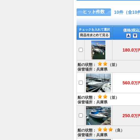
ヒット件数
10件（全10
チェックを入れて選択
価格(税込
180.0
万
船の状態：
（並）
保管場所：兵庫県
560.0
万
船の状態：
（並）
保管場所：兵庫県
250.0
万
船の状態：
（良）
保管場所：兵庫県