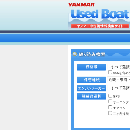
ASKを含め
GPS
オーニング
エアコン
二ヶ所操舵