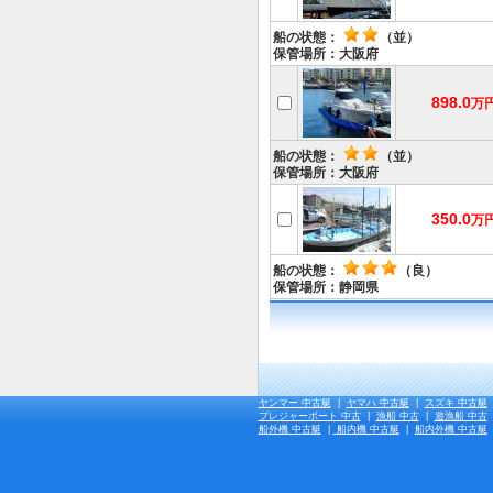
船の状態：
（並）
保管場所：大阪府
898.0
万
船の状態：
（並）
保管場所：大阪府
350.0
万
船の状態：
（良）
保管場所：静岡県
ヤンマー 中古艇
|
ヤマハ 中古艇
|
スズキ 中古艇
プレジャーボート 中古
|
漁船 中古
|
遊漁船 中古
船外機 中古艇
|
船内機 中古艇
|
船内外機 中古艇