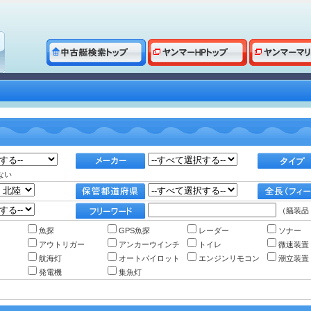
ない
（艤装品
魚探
GPS魚探
レーダー
ソナー
アウトリガー
アンカーウインチ
トイレ
微速装置
航海灯
オートパイロット
エンジンリモコン
潮立装置
発電機
集魚灯